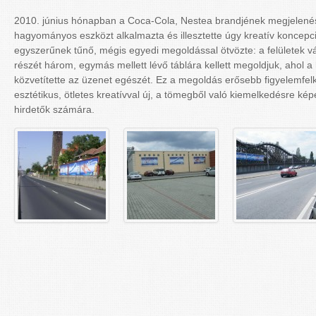
2010. június hónapban a Coca-Cola, Nestea brandjének megjelenése
hagyományos eszközt alkalmazta és illesztette úgy kreatív koncepc
egyszerűnek tűnő, mégis egyedi megoldással ötvözte: a felületek v
részét három, egymás mellett lévő táblára kellett megoldjuk, ahol 
közvetítette az üzenet egészét. Ez a megoldás erősebb figyelemfelk
esztétikus, ötletes kreatívval új, a tömegből való kiemelkedésre kép
hirdetők számára.
A
Bet Lovi
egy olyan sportfogadás, amelyet eredetileg mobil- és táb
számára terveztek. Intuitív elrendezése, kialakítása és felhasználói
iOS, Android és webes platformokra. A Bet Lovi gyorsan az egyetl
vált mind a kezdő, mind a haladó fogadók körében.