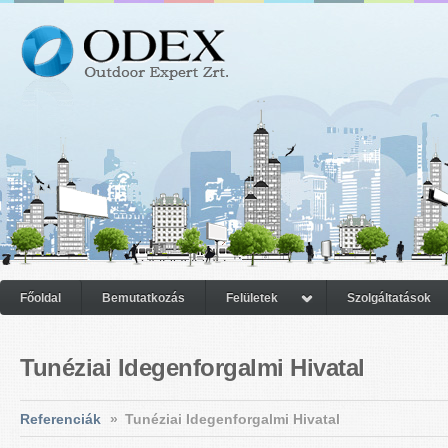
Főoldal
Bemutatkozás
Felületek
Szolgáltatások
Tunéziai Idegenforgalmi Hivatal
Referenciák
»
Tunéziai Idegenforgalmi Hivatal