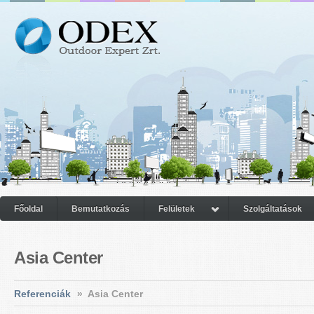
Főoldal
Bemutatkozás
Felületek
Szolgáltatások
Asia Center
Referenciák
»
Asia Center