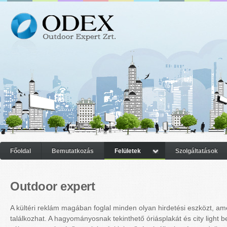
Főoldal
Bemutatkozás
Felületek
Szolgáltatások
Outdoor expert
A kültéri reklám magában foglal minden olyan hirdetési eszközt, am
találkozhat. A hagyományosnak tekinthető óriásplakát és city light 