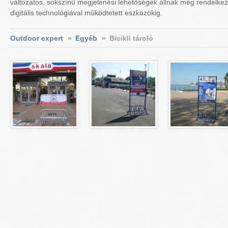
változatos, sokszínű megjelenési lehetőségek állnak még rendelkez
digitális technológiával működtetett eszközökig.
Outdoor expert
»
Egyéb
»
Bicikli tároló