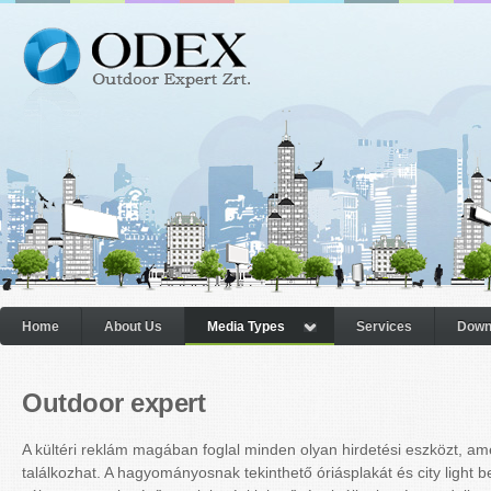
Home
About Us
Media Types
Services
Down
Outdoor expert
A kültéri reklám magában foglal minden olyan hirdetési eszközt, am
találkozhat. A hagyományosnak tekinthető óriásplakát és city light 