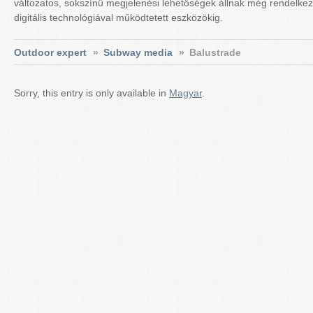
változatos, sokszínű megjelenési lehetőségek állnak még rendelkez
digitális technológiával működtetett eszközökig.
Outdoor expert
»
Subway media
»
Balustrade
Sorry, this entry is only available in
Magyar
.