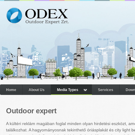
Home
About Us
Media Types
Services
Down
Outdoor expert
A kültéri reklám magában foglal minden olyan hirdetési eszközt, am
találkozhat. A hagyományosnak tekinthető óriásplakát és city light 